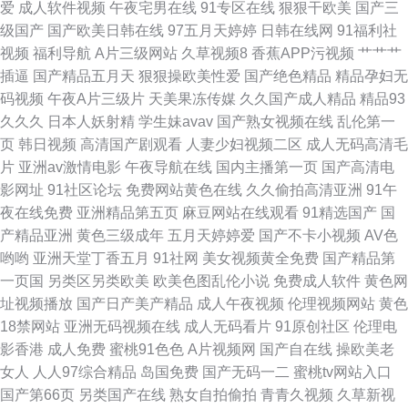
爱
成人软件视频
午夜宅男在线
91专区在线
狠狠干欧美
国产三
址 久久福利网 伊人加勒比综合 国产社区情侣 日韩人成精品 AV伦理影院 人
级国产
国产欧美日韩在线
97五月天婷婷
日韩在线网
91福利社
视频
福利导航
A片三级网站
久草视频8
香蕉APP污视频
艹艹艹
人操人人模 操日本美女 欧美淫色综合
插逼
国产精品五月天
狠狠操欧美性爱
国产绝色精品
精品孕妇无
码视频
午夜A片三级片
天美果冻传媒
久久国产成人精品
精品93
久久久
日本人妖射精
学生妹avav
国产熟女视频在线
乱伦第一
页
韩日视频
高清国产剧观看
人妻少妇视频二区
成人无码高清毛
片
亚洲av激情电影
午夜导航在线
国内主播第一页
国产高清电
影网址
91社区论坛
免费网站黄色在线
久久偷拍高清亚洲
91午
夜在线免费
亚洲精品第五页
麻豆网站在线观看
91精选国产
国
产精品亚洲
黄色三级成年
五月天婷婷爱
国产不卡小视频
AV色
哟哟
亚洲天堂丁香五月
91社网
美女视频黄全免费
国产精品第
一页国
另类区另类欧美
欧美色图乱伦小说
免费成人软件
黄色网
址视频播放
国产日产美产精品
成人午夜视频
伦理视频网站
黄色
18禁网站
亚洲无码视频在线
成人无码看片
91原创社区
伦理电
影香港
成人免费
蜜桃91色色
A片视频网
国产自在线
操欧美老
女人
人人97综合精品
岛国免费
国产无码一二
蜜桃tv网站入口
国产第66页
另类国产在线
熟女自拍偷拍
青青久视频
久草新视