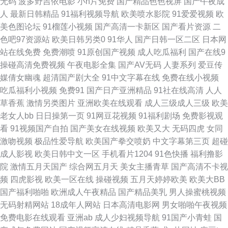
无码
波多野吉依电影
小h片免费
国产精品色色视屏
国产午夜成
尤物 超碰人摸 久久精品传媒视频 日本小a网站 亚洲毛片网站 91视频线上网
人
最新日韩精品
91福利视频导航
欧美喷水影院
91爱爱视频
欧
美色图论坛
91榴莲小视频
国产高清一卡新区
国产看片资源
二
站 超碰97干 国内自拍AV一区 美女内射白浆 日韩欧美大片 69草逼网 俺去啦
色吧97资源站
欧美日韩另类0
91华人
国产日韩一区二区
日本网
站在线免费
免费潮喷
91原创国产视频
成人吃瓜福利
国产在线9
AV官方 国产男女操逼视频 青草网址 香蕉网av 97资源网色色 国产成人后入
操碰高清免费视频
午夜电影全集
国产AV无码
人妻系列
爱豆传
媒倩女幽魂
超清国产剧大全
91中文字幕在线
免费在线小视频
久久福利大香蕉 91国产首业 老湿机午夜网 五月花社区影院 超碰97人免费 老
吃瓜福利小视频
免费91
国产日产亚洲精品
91社在线高清
人人
草香蕉
激情另类图片
亚洲欧美在线观看
成人三级成人三级
欧美
司机色色 香蕉视频下载污 高清在线观看av 欧美啊啊啊 亚洲AV性爱网 91自
老女人bb
日日操第一页
91网豆花视频
91福利剧场
免费影视观
看
91视频国产自拍
国产美女在线视频
欧美又大
无码四虎
女同
摸 国产精品区你懂的 人人变态另类av 伊人大香蕉伊人 AV黄色无码专区 国产
激吻视频
极品性爱导航
欧美国产拳交喷奶
中文字幕第三页
超碰
成人影视
欧美日韩中文一区
手机看片1204
91色快播
福利撸影
17页 伦理片三级伦理 天天操天天碰 91www豆花 俺去啦俺去操 超碰福利97
院
激情五月天国产
综合网五月天
美女主播青草
国产高清不卡视
频
四虎影视
欧美一区在线
操碰视频
五月天婷婷欧美
欧美大BB
午夜福利网成人 www国产com 另类专区亚洲 亚洲97综合 av天堂强奸 国产
国产福利啪啪
欧洲成人午夜精品
国产精品美乳
男人操蜜桃视频
无码射精网站
18成年人网站
日本高清电影网
男女啪啪午夜视频
精品片 蜜桃福利影院 亚洲变态制服另类 俺来也色精工厂 狼人综合婷婷五月
免费电影在线观看
亚洲ab
成人少妇视频导航
91国产小青蛙
国