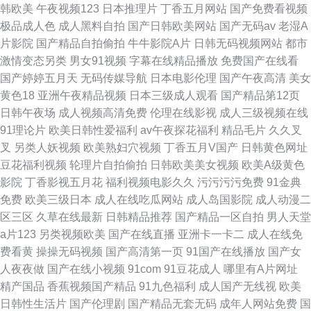
韩欧美
午夜视频123
日本推理片
丁香五月网站
国产免费看视频
极品成人色
成人黑料自拍
国产日韩欧美网站
国产无码av
老湿A
片影院
国产精品自拍偷拍
牛牛影院A片
日韩无码视频网站
都市
激情变态另类
男女91视频
字幕在线精品播放
免费国产在线看
国产婷婷五月天
无码传媒导航
日本电影伦理
国产午夜高清
美女
黄色18
亚洲午夜精品视频
日本三级成人观看
国产精品第12页
日韩午夜场
成人视频高清免费
伦理在线影视
成人三级视频在线
91理论片
欧美日韩性爱福利
av午夜探花福利
精品毛片
久久叉
叉
另类人妖视频
欧美熟妇穴视频
丁香五月V国产
日韩黄色网址
豆花福利视频
轮理片自拍偷拍
日韩欧美美女视频
欧美A级黄色
影院
丁香影视五月花
福利视频电影久久
污污污污免费
91金典
免费
欧美三级日本
成人在线吃瓜网站
成人岛国影院
成人动漫二
区三区
久草在线最新
日韩精品推荐
国产精品一区自拍
男人天堂
a片123
另类视频欧美
国产在线直播
亚洲卡一卡二
成人在线免
费看黄
操操无码视频
国产高清第一页
91国产在线播放
国产女
人夜夜做
国产在线小视频
91com
91豆花成人
哪里有A片网址
精产国品
香蕉视频国产精品
91九色福利
成人国产无线视
欧美
日韩性生活片
国产伦理剧
国产精品无套无码
成年人网站免费
国