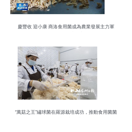
慶豐收 迎小康 商洛食用菌成為農業發展主力軍
——探析品種進出口新路徑
“萬菇之王”繡球菌在羅源栽培成功，推動食用菌菌
種進出口新篇章