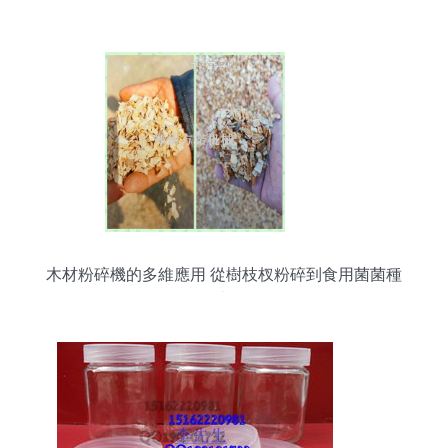
木材粉碎機的多維應用 從樹枝杈粉碎到食用菌菌種
進出口