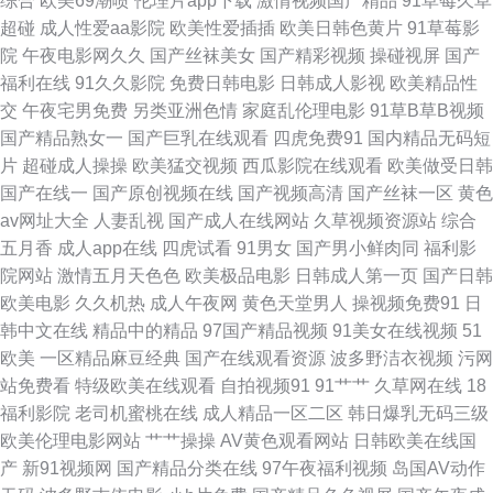
综合
欧美69潮喷
伦理片app下载
激情视频国产精品
91草莓久草
国产会所技师高跟 美女91乱搞网站 丝袜后入国产91 中文字幕丰满少妇 97资
超碰
成人性爱aa影院
欧美性爱插插
欧美日韩色黄片
91草莓影
院
午夜电影网久久
国产丝袜美女
国产精彩视频
操碰视屏
国产
原总站 后入丝袜大屁股 欧美精品另类 日韩一级片VV 亚洲色涩五月天 91制
福利在线
91久久影院
免费日韩电影
日韩成人影视
欧美精品性
交
午夜宅男免费
另类亚洲色情
家庭乱伦理电影
91草B草B视频
服黑丝av 国产韩日精品黄色 美女电影 日韩肏屄肏屄 午夜福利128 肏肏肏肏
国产精品熟女一
国产巨乳在线观看
四虎免费91
国内精品无码短
片
超碰成人操操
欧美猛交视频
西瓜影院在线观看
欧美做受日韩
国产精品色网 欧美A黄 无码先锋影音 91TV在线 av抖阴91 福利社五月天 久
国产在线一
国产原创视频在线
国产视频高清
国产丝袜一区
黄色
av网址大全
人妻乱视
国产成人在线网站
久草视频资源站
综合
久草香蕉 日本加勒比av 性欧美激情AA 91网站男男 豆花自拍社区 久草熟女
五月香
成人app在线
四虎试看
91男女
国产男小鲜肉同
福利影
院网站
激情五月天色色
欧美极品电影
日韩成人第一页
国产日韩
人人妻超碰 香蕉视频黄 91黄在线看 成人午夜A片 久久精品观看 欧美四级片
欧美电影
久久机热
成人午夜网
黄色天堂男人
操视频免费91
日
韩中文在线
精品中的精品
97国产精品视频
91美女在线视频
51
天天干视频有哪些 91孕妇被操大片 成人网站天堂网 黄色三级免费网址 欧日
欧美
一区精品麻豆经典
国产在线观看资源
波多野洁衣视频
污网
站免费看
特级欧美在线观看
自拍视频91
91艹艹
久草网在线
18
美一本 伊人成年网 wwwav麻豆网 国产在线视屏91 欧美玖玖爱111 四虎人妻
福利影院
老司机蜜桃在线
成人精品一区二区
韩日爆乳无码三级
欧美伦理电影网站
艹艹操操
AV黄色观看网站
日韩欧美在线国
影院 91页免费视频 高清午夜福利影院 久草视频资源站 日本女人自淫 91白丝
产
新91视频网
国产精品分类在线
97午夜福利视频
岛国AV动作