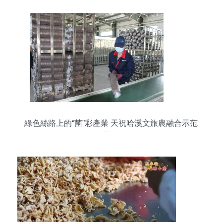
綠色絲路上的“菌”彩產業 天祝哈溪文旅農融合示范
園食用菌全鏈崛起