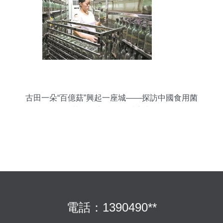
古田一朵“百億菇”興起一座城——探訪中國食用菌
菌種進出口的縣域樣本
電話：1390490**