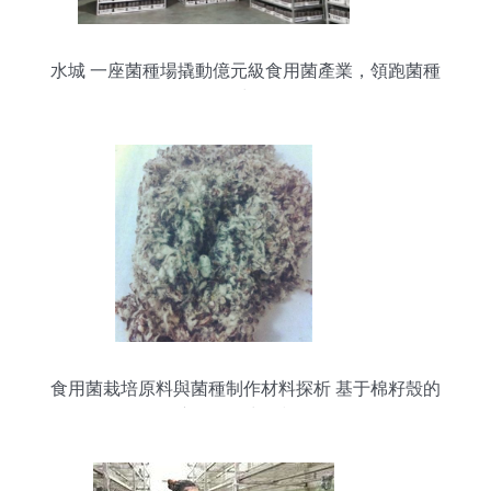
水城 一座菌種場撬動億元級食用菌產業，領跑菌種
進出口
食用菌栽培原料與菌種制作材料探析 基于棉籽殼的
應用及進出口視角