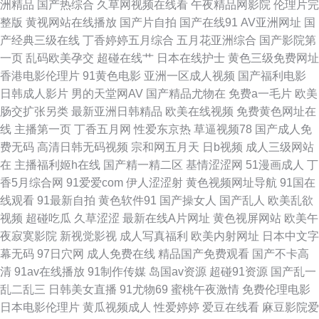
洲精品
国产热综合
久草网视频在线看
午夜精品网影院
伦理片完
人人操人妻 午夜成人导航 九九国产热 日韩卡一卡二 69福利 国产精品青草
整版
黄视网站在线播放
国产片自拍
国产在线91
AV亚洲网址
国
产经典三级在线
丁香婷婷五月综合
五月花亚洲综合
国产影院第
超碰成人电影 污色色五月 男人的天堂阴色网 操逼资源网 欧美A√视频 91白
一页
乱码欧美孕交
超碰在线艹
日本在线护士
黄色三级免费网址
香港电影伦理片
91黄色电影
亚洲一区成人视频
国产福利电影
虎福利视频 国产精品三级片 三级论理另类 爱豆传媒AV在线 久草资源福利 性
日韩成人影片
男的天堂网AV
国产精品尤物在
免费a一毛片
欧美
肠交扩张另类
最新亚洲日韩精品
欧美在线视频
免费黄色网址在
爱日韩 另类欧美黄站 97偷偷碰狼人 久草大香 五月婷婷操逼 www视频五区
线
主播第一页
丁香五月网
性爱东京热
草逼视频78
国产成人免
费无码
高清日韩无码视频
宗和网五月天
日b视频
成人三级网站
免费网站91 伊人网av 成人av传媒 狼人综合AV 午夜免费福利影院 超碰操人
在
主播福利姬h在线
国产精一精二区
基情涩涩网
51漫画成人
丁
香5月综合网
91爱爱com
伊人涩涩射
黄色视频网址导航
91国在
妻 日韩AV激情网 91午夜电影院 黄色高清免费网站 熟女视频免费 www污91
线观看
91最新自拍
黄色软件91
国产操女人
国产乱人
欧美乱欲
视频
超碰吃瓜
久草涩涩
最新在线A片网址
黄色视屏网站
欧美午
老熟女做爱一区 亚州第一AZ 俺去也性激情 另类激情无毒不卡 91www在线
夜寂寞影院
新视觉影视
成人写真福利
欧美内射网址
日本中文字
幕无码
97日穴网
成人免费在线
精品国产免费观看
国产不卡高
国产成人高清网址 青青草自拍视频 91海角 高清AV无码 国产无毛 91偷拍视
清
91av在线播放
91制作传媒
岛国av资源
超碰91资源
国产乱一
乱二乱三
日韩美女直播
91尤物69
蜜桃午夜激情
免费伦理电影
频网址 极品福利姬自慰 91爱啪 黄色黄夜播放 深夜福利院引导站 A片免费网
日本电影伦理片
黄瓜视频成人
性爱婷婷
爱豆在线看
麻豆影院爱