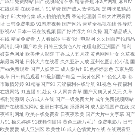
产成年免费网站
国产视频高清在线
精品香蕉
求a片网址
麻豆tv
日韩影音 97涩涩资源总站 国产黑丝嘿咻 欧美色AB 亚洲超碰在线 肏屄精品
在线观看
在线撸丝片
91草碰
国产成人激情视频
黑料吃瓜精品
偷拍
91大神合集
成人拍拍拍免费
香港伦理剧
日韩大片观看网
大全 久久伊人免费国产 三级国产在线观看 97操逼网 激情内射网站 日韩啪啪
址
日韩免费电影
91羞羞视频
国产网站
青草全福视在线
性导航
影视AV
日本一级在线视频
国产好片浮力
91久操
国产精品成人
导航 91tv蜜桃 浮力影院草 男人女人成人超碰 午夜剧场A片 成人91看片 免费
在线
精品免费看
人人看操碰
午夜伦理电影网
久久国自产拍精品
高清乱码0
国产欧美
日韩三级黄色A片
伦理电影亚洲国产
福利
成人福利 伊人网玖玖久 国产乱子伦Www 青娱乐91毛片 在线免费观看AV 爱
姬黄色网址
欧美伊人影院
丁香成人五月花
黄色网网址女
久草视
频最新网址
日韩大片在线看
久久亚洲人成
亚州色图乱伦小说
国
豆传媒AV 黄色A片网 日本女V素人妻 亚洲一二三 俺来也俺去也啪啪 麻豆传
产va免费观看
国产人妖第二
成人影片h
91色婷婷瑟色
东京热狠
狠草
日韩精品观看
91最新国产精品
一级黄色网
91色色人妻
都
媟精选集 无码午夜福利电影 超碰人妻福利院 日本色播 97超碰大香蕉 加勒比
市激情婷婷
91精品国产91
云涩福利在线导航
91视色
午夜福利
在线网站
91直播
91处女
伊人网青青草
国产又爽又黄又无
久草
操逼 日韩人妻花 91视频资源站 福利社八区九区 人人操网址大全 91天堂
福利资源网
东方成人在线
国产一级免费大片
成年免费视频网站
国产在线播放网站
亚洲日本视频
淫淫网网
成人影视国产在线
深
9199 韩国电影色色 手机看片日韩无码 91色情主站 国产精品良家 欧美伊人
夜福利网址
欧美在线免费看
日夜夜欧美
国产大片中文字幕
国产
片91
操久婷婷
91视频你懂得
黄色三级片毛片
免费电影片
日韩
大香蕉 自拍国内 东京热大乱w姦 青娱乐三级 99精品66 久久人人超碰 人人干
欧美爱爱
成人亚洲区
欧美性16
成人色情黄片在线
在线观看亚