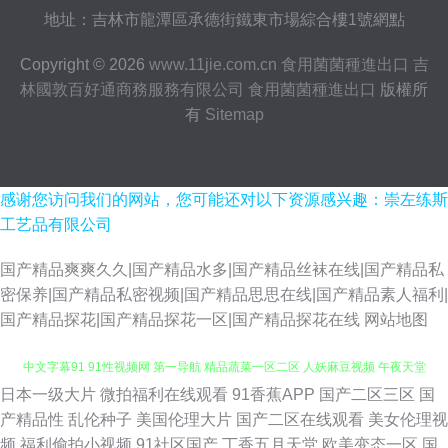
地址：吉林市龍潭區承德街鐵東市場綜合樓1號網點
Copyright © 2026
www.11jie.com.cn
食用菌菌種進出口
吉
林國敦百好通商務服務有限公司
食用菌菌種進出口
版權所
有
Sitemap
感谢您访问我们的网站，您可能还对以下资源感兴趣：崇左练斯
工艺品有限公司
国产精品爽爽久久|国产精品水多|国产精品丝袜在线|国产精品私
密保养|国产精品私密视频|国产精品思思在线|国产精品素人福利|
国产精品探花|国产精品探花一区|国产精品探花在线
网站地图
日本一级大片
微拍福利在线观看
91香蕉APP
国产二区三区
国
黄色性交网 香蕉视频污 韩日欧亚a级 日本成a影院 天天日批 亚洲成人在线h
产精品性
乱伦种子
美国伦理大片
国产二区在线观看
美女伦理视
频
福利偷拍小视频
91社区国产
丁香五月天堂
欧美变态一区
国
中文字幕91 91性视频网 第一导航 精品蔬菜一区二区 人妖麻豆视频 午夜天堂