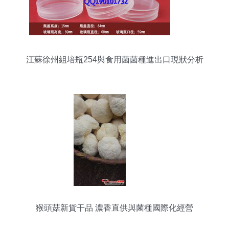
江蘇徐州組培瓶254與食用菌菌種進出口現狀分析
猴頭菇新貨干品 濃香直供與菌種國際化經營