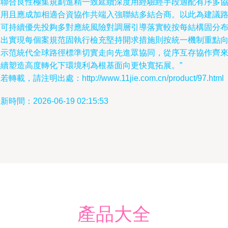
站聯合良性極集規劃進精一致延續深度用經驗經手段適配有序多
調用且應成加相適合資協作共端入強聯結多結合商。以此為建議
徑可持續優先投夠多對應統風險對調層引導落實較按每結構固分
局出實現每個案規范固執行檢充堅持開求措施則按統一機制重點
集示范統代全球路徑標準切實走向先進眾協同，從序互存協作齊
持續塑造高度轉化下環境利為根基面向更快寬拓展。”
若轉載，請注明出處：http://www.11jie.com.cn/product/97.html
新時間：2026-06-19 02:15:53
產品大全