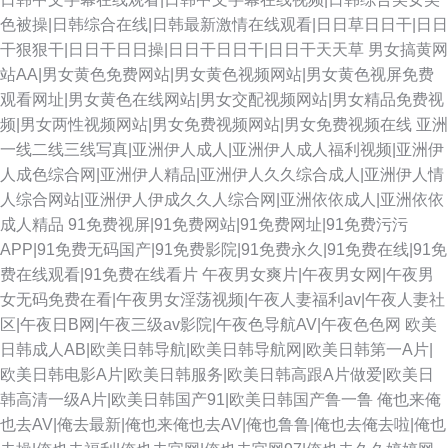
色被操|日韩综合在线|日韩最新激情在线观看|日日草日日干|日日
干狠狠干|日日干日日操|日日干日日干|日日干天天草
男女搞黄网
站AA|男女黄色免费网站|男女黄色视频网站|男女黄色视屏免费
观看网址|男女黄色在线网站|男女交配视频网站|男女精品免费视
频|男女两性视频网站|男女免费视频网站|男女免费视频在线
亚洲
一线二线三线写真|亚洲伊人成人|亚洲伊人成人福利视频|亚洲伊
人成色综合网|亚洲伊人精品|亚洲伊人久久综合成人|亚洲伊人情
人综合网站|亚洲伊人伊成久久人综合网|亚洲依依成人|亚洲依依
成人精品
91免费视屏|91免费网站|91免费网址|91免费污污
APP|91免费无码国产|91免费影院|91免费永久|91免费在线|91免
费在线观看|91免费在线看片
午夜男女爽片|午夜男女网|午夜男
女无码免费在看|午夜男女淫荡视频|午夜人妻福利av|午夜人妻社
区|午夜日B网|午夜三级av影院|午夜色导航AV|午夜色色网
欧美
日韩成人AB|欧美日韩导航|欧美日韩导航网|欧美日韩第一A片|
欧美日韩电影A片|欧美日韩服务|欧美日韩高跟A片做爱|欧美日
韩高清一级A片|欧美日韩国产91|欧美日韩国产鲁一鲁
俺也来俺
也去AV|俺去最新|俺也来俺也去AV|俺也鲁鲁|俺也去俺去啦|俺也