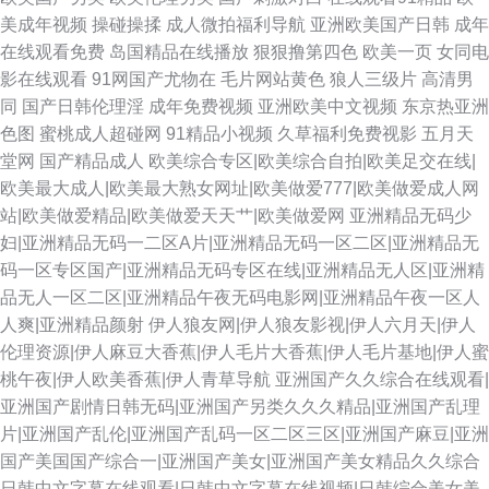
美成年视频
操碰操揉
成人微拍福利导航
亚洲欧美国产日韩
成年
在线观看免费
岛国精品在线播放
狠狠撸第四色
欧美一页
女同电
影在线观看
91网国产尤物在
毛片网站黄色
狼人三级片
高清男
同
国产日韩伦理淫
成年免费视频
亚洲欧美中文视频
东京热亚洲
色图
蜜桃成人超碰网
91精品小视频
久草福利免费视影
五月天
堂网
国产精品成人
欧美综合专区|欧美综合自拍|欧美足交在线|
欧美最大成人|欧美最大熟女网址|欧美做爱777|欧美做爱成人网
站|欧美做爱精品|欧美做爱天天艹|欧美做爱网
亚洲精品无码少
妇|亚洲精品无码一二区A片|亚洲精品无码一区二区|亚洲精品无
码一区专区国产|亚洲精品无码专区在线|亚洲精品无人区|亚洲精
品无人一区二区|亚洲精品午夜无码电影网|亚洲精品午夜一区人
人爽|亚洲精品颜射
伊人狼友网|伊人狼友影视|伊人六月天|伊人
伦理资源|伊人麻豆大香蕉|伊人毛片大香蕉|伊人毛片基地|伊人蜜
桃午夜|伊人欧美香蕉|伊人青草导航
亚洲国产久久综合在线观看|
亚洲国产剧情日韩无码|亚洲国产另类久久久精品|亚洲国产乱理
片|亚洲国产乱伦|亚洲国产乱码一区二区三区|亚洲国产麻豆|亚洲
国产美国国产综合一|亚洲国产美女|亚洲国产美女精品久久综合
日韩中文字幕在线观看|日韩中文字幕在线视频|日韩综合美女美