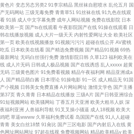
黄色片
变态另态另类2
91李宗精品
黑丝袜自慰喷水
乱伦五月
国
产无码网站
三级无毒免费
青青草51
91丝袜在线
91九色在线观
看
91插
成人中文字幕免费
成年人网站视频
免费在线影院
日本
欧美第一页
国产ts在线观看
午夜影院国产在线
91操在线观看
日
韩在线播放视频
成人大片一级天天
内射性爱网址大全
欧美社区
第一页
欧美在线视频播放
91视频污污污
超碰在线公开
AV蜜桃
吃瓜
日本欧美在线看
国产精选免费视频
国产精品91视频
69热
最新网址
无码白丝强行免费
激情影院日韩
久草123
福利欧美在
线
成人片无码
日韩成人极品视频
国产在线诱惑
乱人xxxxx
超黄
无码
三级黄色图片
91免费看视频
精品午夜福利网
精品亚洲成a
人
国产精品萌白酱
日本理论
91操电影
91一区
成人精品无
91国
产小视频
日韩美女免费直播
A片网站网址
激情文学色
国产主播
第37页
青久青青
日本精品在线播放
三级A片
国产日韩亚洲综合
91短视频网站
欧美骚网站
丁香五月天亚洲
欧美大粗吊人妖
深
夜福利亚洲
人兽福利导航
91叉叉操小骚逼
成人18视频
欧美大
鸡吧
草逼wwww
久草福利免费试看
岛国国产在线
91人人超碰
青青
美女白丝18禁
91肏比
国产三区电影
国产内射后入在线
黄
色网址网站网址
97超在线视
免费视频网站
精品欧美精品v
欧美