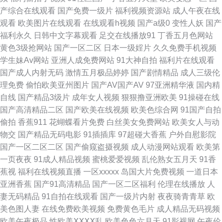
产综合在线观看
国产免费一级片
福利视频资源站
成人午夜在线
观看
欧美图片在线观看
在线观看h视频
国产a级0
变性人妖
国产
色视频 2026国产超碰 肏逼电影在线观看 精品成人亚洲 日韩性爱青青草 91
福利永久
日韩中文字幕观看
足交在线播放91
丁香五月色网站
黄色3级抢网站
国产一区二区
日本一级婬片
久久免费手机视频
视频家庭 国产成人性爱午夜 美女在线91 天天操天天碰 中文字幕三四五区 91
学生妹Av网站
亚洲人成免费网站
91大神自拍
福利片在线观看
国产成人内射无码
激情五月极品婷婷
国产剧情精品
成人三级伦
足交视频 福利av小导航 极品影视国产精品 日韩无码图片网站 亚洲另类小说
理免费
偷怕欧美亚州图片
国产AV国产AV
97亚洲精华液
国内精
自线
国产精品3级片
成年女人视频
狠狠撸亚洲欧美
91操碰在线
欧美 97资源网站首页 大香蕉AV在线 国产性福AⅤ 麻豆四房播播 日本色情天
国产高清精品二区
国产欧美在线视频
欧美色综合网
91国产自拍
偷拍
香蕉911
花蝴蝶看片免费
白丝美女免费网站
欧美女人与动
堂 在线色日本 91熟妇 超碰在人人妻 狠狠操导航 欧美岛国网站 丝足福利影
物交
国产精品无码电影
91插插库
97超碰大香蕉
户外自慰影院
国产一区二区二区
国产偷窥盗摄视频
成人动漫网站观看
欧美第
院 91免费网页链接 操操青青草导航 国产91香蕉 黄色视频久久 女同喷水 人
一页夜夜
91成人精品视频
蜜桃爱爱视频
乱伦熟女五月天
91香
蕉视
福利在线视频直播
一区xxxxx
岛国大片免费视频
一道日本
碰人操 天天操视频网站 91大神视频污 99久久偷窥 福利第一导航视频 久热中
亚洲香蕉
国产91高清精品
国产一区二区福利
伦理在线播放
人
妻无码精品
91自拍在线观看
国产一级片内射
夜夜骑青青草
欧
文 青青草精品网 午夜福利av理论 91精品国产孕妇 超碰在线超碰 久久露脸视
美色图人妻
在线免费欧美视频
免费黄色毛片
成人精品无码视频
欧美午夜极品
性欧美ⅩⅩⅩⅩ乱
欧美色色六月天
91影视网
午夜伦