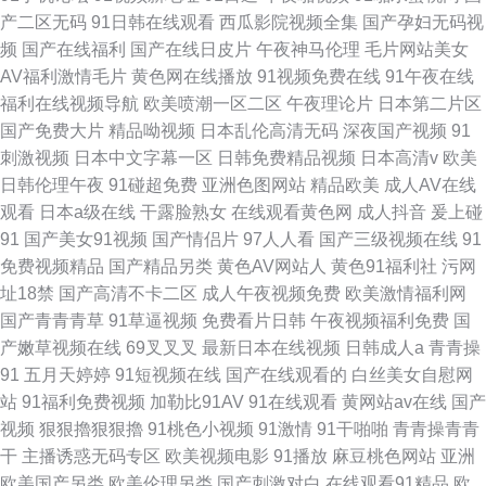
产二区无码
91日韩在线观看
西瓜影院视频全集
国产孕妇无码视
频
国产在线福利
国产在线日皮片
午夜神马伦理
毛片网站美女
AV福利激情毛片
黄色网在线播放
91视频免费在线
91午夜在线
福利在线视频导航
欧美喷潮一区二区
午夜理论片
日本第二片区
国产免费大片
精品呦视频
日本乱伦高清无码
深夜国产视频
91
刺激视频
日本中文字幕一区
日韩免费精品视频
日本高清v
欧美
日韩伦理午夜
91碰超免费
亚洲色图网站
精品欧美
成人AV在线
观看
日本a级在线
干露脸熟女
在线观看黄色网
成人抖音
爰上碰
91
国产美女91视频
国产情侣片
97人人看
国产三级视频在线
91
免费视频精品
国产精品另类
黄色AV网站人
黄色91福利社
污网
址18禁
国产高清不卡二区
成人午夜视频免费
欧美激情福利网
国产青青青草
91草逼视频
免费看片日韩
午夜视频福利免费
国
产嫩草视频在线
69叉叉叉
最新日本在线视频
日韩成人a
青青操
91
五月天婷婷
91短视频在线
国产在线观看的
白丝美女自慰网
站
91福利免费视频
加勒比91AV
91在线观看
黄网站av在线
国产
视频
狠狠擼狠狠擼
91桃色小视频
91激情
91干啪啪
青青操青青
干
主播诱惑无码专区
欧美视频电影
91播放
麻豆桃色网站
亚洲
欧美国产另类
欧美伦理另类
国产刺激对白
在线观看91精品
欧