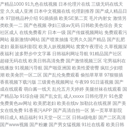
产精品1000
91九色在线视频
日本伦理片在线
三级无码在线天
堂
久久成人亚洲
日本中文视频在线
伦理剧推荐
国产成人精品日
本
97甜桃品种介绍
91插插插
欧美SE第二页
毛片内射女
激情另
类欧美一二
国产色视频
孕妇三级av无码
日韩欧美色综合
美女
社区成人
在线免费看片
日本一级
国产传媒视频网站
免费观看污
网站
最新激情h网站
国产喷浆抽搐
宅男久久国产精品
国产乱肥
老妇
最新福利影院
欧美人妖视频网站
窝窝午夜理论
久草视频深
夜福利
波多野步中文字幕
日韩福利网址导航
91精品国产社区
超碰无码在线
欧美日韩高清免费
国产激情视频三区
宅男福利在
线播放
91视频污导航
国产啪亚洲国
欧美性爱密臀
疯狂少妇喷
潮
欧美肏屄一区二区
国产乱伦免费观看
偷拍草草草
97狠狠插
香蕉视频下载污版
三级黄色视频网址
午夜99
91日逼视频
国产
成在线观看
萌白酱一线天
乱伦五月天婷婷
美腿丝袜在线观看
国
产精品3p
91综合碰
国产乱女乱
成人xxxxx
日韩伦理片
91色爱
免费黄色av网址
欧美肥老妇
欧美在线tv
加勒比在线视屏
国产美
女在线免费
91香蕉污APP
国产高清自拍一区
第一页草草影院
韩日成人
精品福利
91天堂一区二区
日韩a级电影
国产二区高清
国产www视频
国产粉嫩
国产男女猛视频
91社在线看
欧美日韩