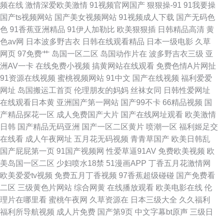
频在线
激情深爱欧美激情
91视频官网国产
狠狠操-91
91我要操
国产ts视频网站
国产美女视频网站
91视频成人下载
国产无码色
色
91香蕉亚洲精品
91伊人加勒比
欧美狠狠插
日韩精品高清
黄
色av网
日本波多野吉衣
日韩在线观看精品
日本一级电影
久草
网页
97免费艹
岛国一区二区
岛国动作片在
波多野吉衣三级
亚
洲AV一卡
在线免费小视频
搞黄网站在线观看
免费色情A片网扯
91资源在线视频
蜜桃视频网站
91中文
国产在线视频
福利爱爱
网址
岛国搬运工首页
伦理朋友的妈妈
丝袜女同
日韩性爱网址
在线观看日本黄
亚洲国产第一网站
国产99不卡
66精品视频
国
产精品探花一区
成人免费国产大片
国产在线网址观看
欧美激情
日韩
国产精品无码亚洲
国产一区二区黄片
喷潮一区
福利姬足交
在线看
成人午夜网址
五月花无码视频
青青草国产
欧美日韩乱
国产屁屁第一页
91国产视频网
性爱草逼91AV
免费欧美视频
欧
美岛国一区二区
少妇喷水18禁
51漫画APP
丁香五月花激情网
欧美爱爱tv视频
免费五月丁香视频
97香蕉超级碰碰
国产免费看
二区
三级黄色片网站
综合网黄
在线播放观看
欧美电影在线
伦
理片在哪里看
蜜桃午夜网
久草资源在
日本三级大全
久久福利
福利所导航视频
成人片免费
国产第9页
中文字幕bt原声
三级日