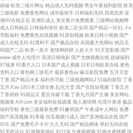
操碰
欧美二级片网址
精品成人无码视频
男女午夜福利影院
欧美
三级电影
免费黄色网址
成年版快手
日韩福利无码
四虎四房
亚
洲AV在线豆花
亚洲区成人
美女黄片免费观看
三级网站视频网
成人日韩精品
日韩福利专区
欧美二区女同
国产精品一区91
小x
导航福利
免费黄色在线视频
91原创视频
欧美日韩小视频
国产
成人在线无码
91黑料不
国产极品自拍
岛国最大色网站
精品无
码国产二品
欧美一及片
激情网婷婷
人妖大片
91天堂影视
国产
www
成年人伦理片
高清日韩电影
国产尤物视频在线
超碰福利
97视屏
91看片入口
日本国产成人视频
日本日韩欧美在线
黄色
资料入口
黄色网三级毛片
最新黄色av
麻豆影院免费
五月天堂
丁香
国产精品水多
福利所导航
三级视频网站J
51福利影院
丁香
五月天av
18日本三级全黄
乱伦天堂
国产在线短视频
丁香五月
丁香婷婷
91精品又
爱豆传媒下载
丁香九月国产主播
美女网站
视频黄
A片com
美女福利在线观看
狼人激情网
伦理片香港
极品
福利导航
黄色三级最新免费
91嫩草国产
午夜成年人网站
免费
国产高清视频
91草莓
丝瓜视频污成人
国产亚洲视品在线
国产
玖玖
国产免费毛不卡片
久久无码
国产精品网络
孕妇无码在线
91手机论坛
91视频新地址
91日逼
午夜啪视频
91啪水蜜桃网
国