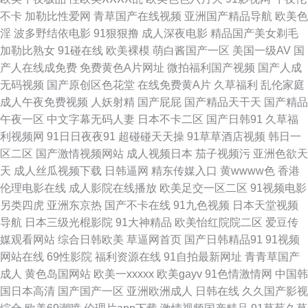
频 青青国产在线观看 五月婷婷网站 91免费在线 白丝白虎91中出 国产aa麻
不卡
加勒比性爱网
青草国产在线视频
亚洲国产精品导航
欧美色
淫
波多野结依电影
91狠狠撸
成人深夜电影
精品国产美女剃毛
豆 欧美另类人与兽 三级久久片久久草 伊人久艹 av福利网址 东京热福利视 亚
加勒比熟女
91碰在线
欧美裸模
萌白酱国产一区
美国一级AV
国
产人在线成免费
免费黄色A片网址
微拍福利国产视频
国产人成
州成人在线 97狠狠色先锋 豆花小电影av 日韩三级片AV 91社抖音在线 国产
无码视频
国产原创区色花堂
在线免费黄A片
久草福利
乱伦家庭
成人午夜免费视频
人妖射精
国产屁屁
国产精品天干天
国产精品
欧美撸日韩 欧美sese 婷婷五月天99 91撸啊撸 91后入视频 91足交 91夜间福
午夜一区
中文字幕无码人妻
日本不卡二区
国产日韩91
久草福
利视频网
91日日夜夜91
超碰碰天天操
91草草酒店视频
韩日一
利 超碰97狠狠肏 亚洲老司机视 91诱惑 草草影院限制 都市激激情 老司机激
区二区
国产激情视频网站
成人视频日本
茄子视频污
亚洲色欲天
天
成人丝瓜视频下载
日韩逼网
精东传媒入口
黄wwww色
香港
情福利 日韩伦理片二区 亚州无码9Ⅱ视频 91官方网页 岛国精品在线播放 精东
伦理电影在线
成人影院在线播放
欧美足交一区二区
91视频电影
另类四虎
亚洲东京热
国产不卡在线
91九色视频
日本天堂视频
无码成人影业 欧美色666 日韩论理视频 91国自在线播放 操逼网123 国产另
导航
日本三级光棍影院
91大神精品
欧美怡红院院二区
爱豆传
媒观看网站
综合日韩欧美
草逼网首页
国产日韩精品91
91视频
类TS高潮 麻豆爱豆村映画 日韩无码导航 在线成人欧美 avav激情 福利合集
网站在线
69性影院
福利资源在线
91自拍最新网址
青青草国产
成人
黄色岛国网站
欧美一xxxxx
欧美gayv
91色情激情网
中国韩
92午夜 黄色女男 女同互相扣逼视频 日韩撸视频 亚洲肏逼 91在线视频免费
国日本高清
国产国产一区
亚洲欧洲成人
日韩在线
久久国产影视