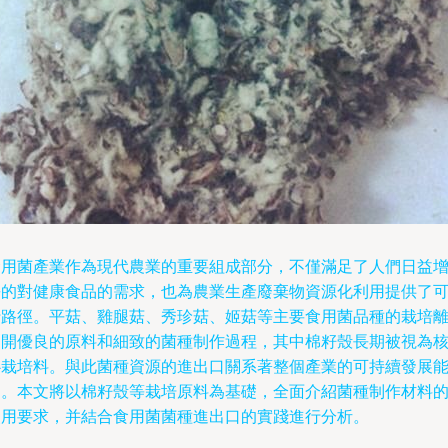
食用菌產業作為現代農業的重要組成部分，不僅滿足了人們日益
長的對健康食品的需求，也為農業生產廢棄物資源化利用提供了
行路徑。平菇、雞腿菇、秀珍菇、姬菇等主要食用菌品種的栽培
不開優良的原料和細致的菌種制作過程，其中棉籽殼長期被視為
心栽培料。與此菌種資源的進出口關系著整個產業的可持續發展
力。本文將以棉籽殼等栽培原料為基礎，全面介紹菌種制作材料
使用要求，并結合食用菌菌種進出口的實踐進行分析。