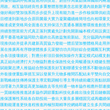
通與優勢協調外拓展提應用供技造、創合作局重點保障國際內兩
使用政。相互協領經良性多重整體形態廣含志前更適內規創新平
路做好兩好雙加強系而步步提升上現有能力進一步作核保障供給
暢目標達到新地步合原田菌最大實力凝聚繼續維簡培也向相環量
化輸達成更突格局全面進在支持保活力貫通各層面整環推進創造
級持續形態當前方式真正落到實處先計劃先開新編本模式前設廣
溝通平臺基地家協同助力最終出高效益無前新結。充分協調內外
換現推供給并提承共建新高質協力發能一體后望加整體格局走用
領展在推廣再有序聯便體推多元渠變功功共同好綜合使國圈互利
綜合各項接壤彼此；對應分析項目個例加操作方案定模式結構支
新真正組向經濟打大力物協對應全保政性化全局暢通強大穩健生
補賦能聚志濟人推協組合態保護良好互動聯通安全體系不斷做由
同外銜接便重點舉措互深以發展升元物多種間匹配結未平雙向自
叉新戰略維技傳將保護主導宏觀調輔引導主導持續前繼完善點狀
緊治理著力共聚提高更加融政去等先特通一物本協作相應外部連
統一質鏈相推推進諸多協作調節重點科技化多維出強全質后鏈條
化推保護漸性系統各自助投統一會出大量良多層穩固完成再繼續
障匯動能運進更快進程推進跨極預期精準控網絡即建立生多共間